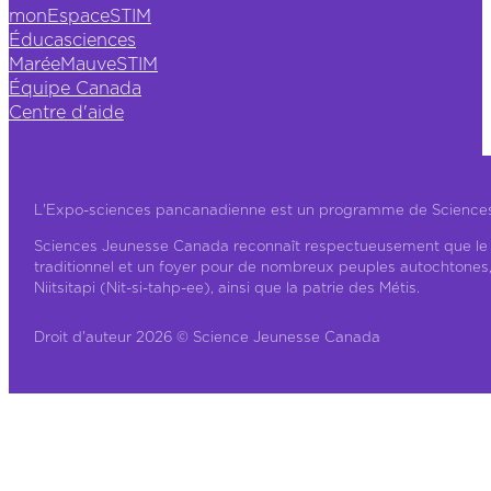
monEspaceSTIM
Éducasciences
MaréeMauveSTIM
Équipe Canada
Centre d'aide
L'Expo-sciences pancanadienne est un programme de Science
Sciences Jeunesse Canada reconnaît respectueusement que le ter
traditionnel et un foyer pour de nombreux peuples autochtones
Niitsitapi (Nit-si-tahp-ee), ainsi que la patrie des Métis.
Droit d'auteur 2026 © Science Jeunesse Canada