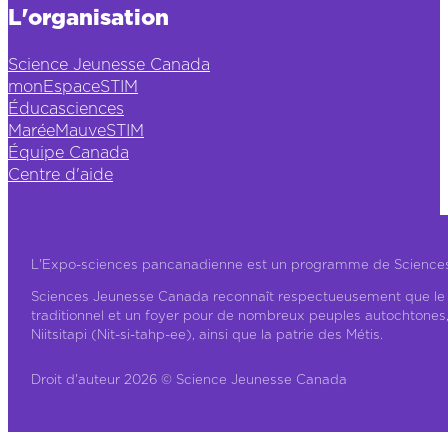
L'organisation
Science Jeunesse Canada
monEspaceSTIM
Éducasciences
MaréeMauveSTIM
Équipe Canada
Centre d'aide
L'Expo-sciences pancanadienne est un programme de Science
Sciences Jeunesse Canada reconnaît respectueusement que le ter
traditionnel et un foyer pour de nombreux peuples autochtones
Niitsitapi (Nit-si-tahp-ee), ainsi que la patrie des Métis.
Droit d'auteur 2026 © Science Jeunesse Canada