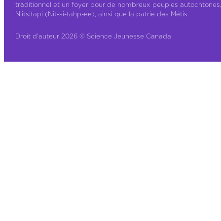
traditionnel et un foyer pour de nombreux peuples autochtones
Niitsitapi (Nit-si-tahp-ee), ainsi que la patrie des Métis.
Droit d'auteur 2026 © Science Jeunesse Canada