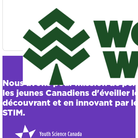
Voir plus d'informations sur Work Wild
Nous avons pour mission de per
les jeunes Canadiens d'éveiller l
découvrant et en innovant par le
STIM.