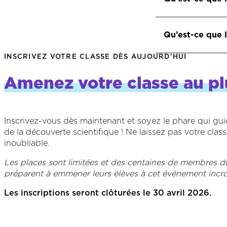
Des entreprises 
Qu’est-ce que 
des prix.
INSCRIVEZ VOTRE CLASSE DÈS AUJOURD'HUI
Plus de 500 000
présentent leurs
Amenez votre classe au pl
sont présentés 
Inscrivez-vous dès maintenant et soyez le phare qui guid
de la découverte scientifique ! Ne laissez pas votre cla
inoubliable.
Les places sont limitées et des centaines de membres d
préparent à emmener leurs élèves à cet événement incro
Les inscriptions seront clôturées le 30 avril 2026.