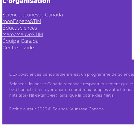
L'organisation
Science Jeunesse Canada
monEspaceSTIM
Éducasciences
MaréeMauveSTIM
Équipe Canada
Centre d'aide
L'Expo-sciences pancanadienne est un programme de Science
Sciences Jeunesse Canada reconnaît respectueusement que le ter
traditionnel et un foyer pour de nombreux peuples autochtones
Niitsitapi (Nit-si-tahp-ee), ainsi que la patrie des Métis.
Droit d'auteur 2026 © Science Jeunesse Canada